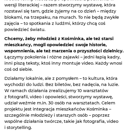
wersji literackiej – razem stworzymy wystawę, która
rozstawi się tam, gdzie żyjemy na co dzień – między
blokami, na trzepaku, na murach. To nie będą zwykłe
zajęcia – to spotkania z ludźmi, którzy chcą coś
powiedzieć światu.
Chcemy, żeby młodzież z Kośminka, ale też starsi
mieszkańcy, mogli opowiedzieć swoje historie,
wspomnienia, ale też marzenia o przyszłości dzielnicy.
Łączymy pokolenia i różne zajawki – jedni łapią kadry,
inni piszą teksty, ktoś inny montuje video. Każdy wnosi
coś od siebie.
Działamy lokalnie, ale z pomysłem – to kultura, która
wychodzi do ludzi. Bez biletów, bez nadęcia, na luzie.
W ramach działania zrealizujemy 10 warsztatów
z fotografii, video i opowieści, stworzymy wystawę,
udział weźmie m.in. 30 osób na warsztatach. Celem
projektu jest integracja mieszkańców Kośminka –
szczególnie młodzieży i starszych osób – poprzez
wspólne działania twórcze, takie jak fotografia, video
i storytelling.