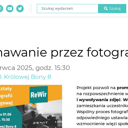
Szukaj wydarzeń
Szukaj
awanie przez fotogr
rwca 2025, godz. 15:30
ul. Królowej Bony 8
Projekt pozwoli na
promo
na rozpowszechnienie w
i wywoływania zdjęć
.
We
zamieszkania uczestnik
Wspólny proces fotograf
odpowiedniego ustawiani
wzmocnienie więzi społ