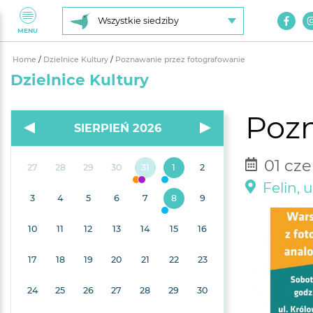
Wszystkie siedziby
MENU
Home
/
Dzielnice Kultury
/
Poznawanie przez fotografowanie
Dzielnice Kultury
Pozn
SIERPIEŃ 2026
01 cze
27
28
29
30
31
1
2
Felin, 
3
4
5
6
7
8
9
10
11
12
13
14
15
16
17
18
19
20
21
22
23
24
25
26
27
28
29
30