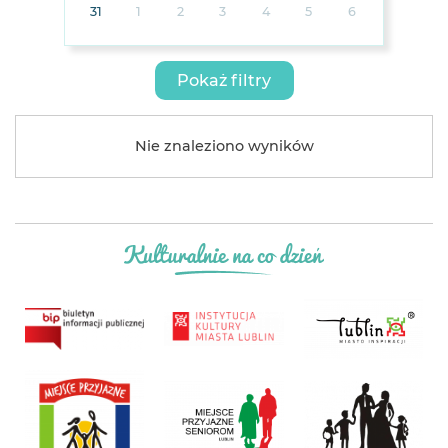
31
1
2
3
4
5
6
Pokaż filtry
Nie znaleziono wyników