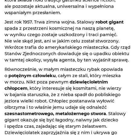
która składa hołd tradycji gatunku science fiction,
ale pozostaje aktualna, uniwersalna i wypełniona
wspaniałym przesłaniem.
Jest rok 1957. Trwa zimna wojna. Stalowy
robot gigant
spada z przestrzeni kosmicznej na naszą planetę,
w wyniku czego zostaje uszkodzony i traci pamięć.
Nie wie skąd jest, ani w jakim celu został stworzony.
Wkrótce trafia do amerykańskiego miasteczka. Gdy rząd
Stanów Zjednoczonych dowiaduje się o upadku obiektu
w tamtej okolicy, wysyła agenta, by ten wyjaśnił sprawę.
Równocześnie, w małym miasteczku rybak opowiada
o
potężnym człowieku
, całym ze stali, który mieszka
w morzu. Nikt poza pewnym
dziewięcioletnim
chłopcem
, który interesuje się kosmitami, nie wierzy
w bajania staruszka, że z nieba spadł do pobliskiego
jeziora wielki robot. Chłopiec postanawia wyłowić
olbrzyma i to właśnie jemu udaje się odnaleźć
szesnastometrowego, metalożernego stwora
. Stalowy
gigant okazuje się być łagodny, naiwny jak dziecko
i spędza czas, zajadając się starym żelastwem.
Dziewięciolatek zaprzyjaźnia się z nim i ukrywa go