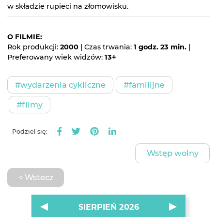
w składzie rupieci na złomowisku.
O FILMIE:
Rok produkcji:
2000
| Czas trwania:
1 godz. 23 min.
|
Preferowany wiek widzów:
13+
#wydarzenia cykliczne
#familijne
#filmy
Podziel się:
Wstęp wolny
< Wstecz
SIERPIEŃ 2026