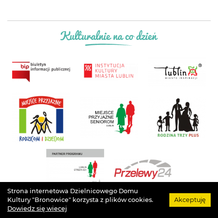
Strona internetowa Dzielnicowego Domu
Kultury "Bronowice" korzysta z plików cookies.
Akceptuję
Projekt
Łukasz Drozd
. Grafika
Agata Szargot
. Implementacja
Arteneo
. Prawa
Dowiedz się wiecej
autorskie
Dzielnicowy Dom Kultury "Bronowice"
. © Wszystkie prawa zastrzeżone.