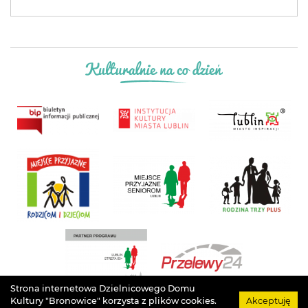
Strona internetowa Dzielnicowego Domu
Kultury "Bronowice" korzysta z plików cookies.
Akceptuję