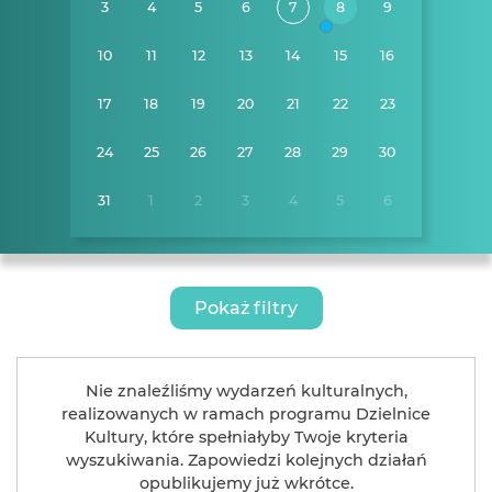
3
4
5
6
7
8
9
10
11
12
13
14
15
16
17
18
19
20
21
22
23
24
25
26
27
28
29
30
31
1
2
3
4
5
6
Pokaż filtry
Nie znaleźliśmy wydarzeń kulturalnych,
realizowanych w ramach programu Dzielnice
Kultury, które spełniałyby Twoje kryteria
wyszukiwania. Zapowiedzi kolejnych działań
opublikujemy już wkrótce.