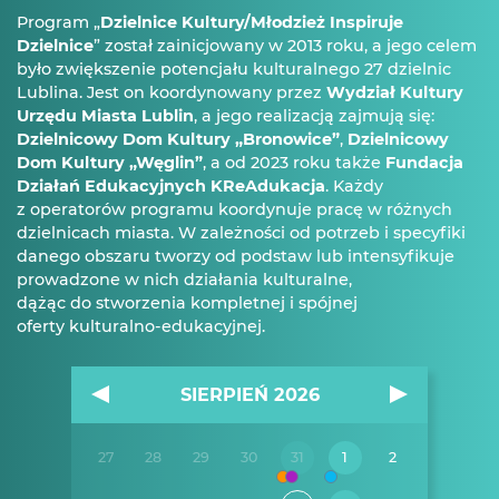
Program „
Dzielnice Kultury/Młodzież Inspiruje
Dzielnice
” został zainicjowany w 2013 roku, a jego celem
było zwiększenie potencjału kulturalnego 27 dzielnic
Lublina. Jest on koordynowany przez
Wydział Kultury
Urzędu Miasta Lublin
, a jego realizacją zajmują się:
Dzielnicowy Dom Kultury „Bronowice”
,
Dzielnicowy
Dom Kultury „Węglin”
, a od 2023 roku także
Fundacja
Działań Edukacyjnych KReAdukacja
. Każdy
z operatorów programu koordynuje pracę w różnych
dzielnicach miasta. W zależności od potrzeb i specyfiki
danego obszaru tworzy od podstaw lub intensyfikuje
prowadzone w nich działania kulturalne,
dążąc do stworzenia kompletnej i spójnej
oferty kulturalno-edukacyjnej.
SIERPIEŃ 2026
27
28
29
30
31
1
2