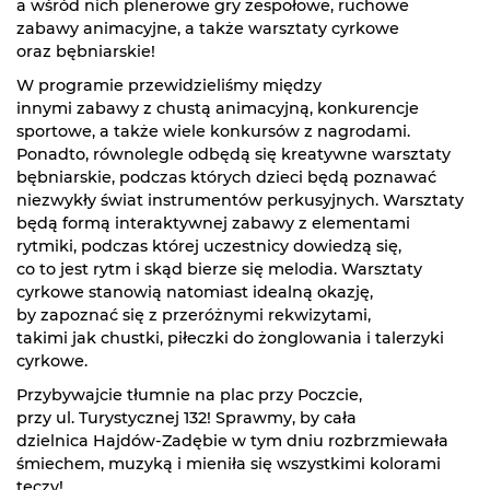
a wśród nich plenerowe gry zespołowe, ruchowe
zabawy animacyjne, a także warsztaty cyrkowe
oraz bębniarskie!
W programie przewidzieliśmy między
innymi zabawy z chustą animacyjną, konkurencje
sportowe, a także wiele konkursów z nagrodami.
Ponadto, równolegle odbędą się kreatywne warsztaty
bębniarskie, podczas których dzieci będą poznawać
niezwykły świat instrumentów perkusyjnych. Warsztaty
będą formą interaktywnej zabawy z elementami
rytmiki, podczas której uczestnicy dowiedzą się,
co to jest rytm i skąd bierze się melodia. Warsztaty
cyrkowe stanowią natomiast idealną okazję,
by zapoznać się z przeróżnymi rekwizytami,
takimi jak chustki, piłeczki do żonglowania i talerzyki
cyrkowe.
Przybywajcie tłumnie na plac przy Poczcie,
przy ul. Turystycznej 132! Sprawmy, by cała
dzielnica Hajdów-Zadębie w tym dniu rozbrzmiewała
śmiechem, muzyką i mieniła się wszystkimi kolorami
tęczy!