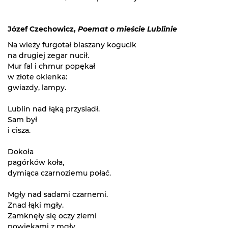
Józef Czechowicz,
Poemat o mieście Lublinie
Na wieży furgotał blaszany kogucik
na drugiej zegar nucił.
Mur fal i chmur popękał
w złote okienka:
gwiazdy, lampy.
Lublin nad łąką przysiadł.
Sam był
i cisza.
Dokoła
pagórków koła,
dymiąca czarnoziemu połać.
Mgły nad sadami czarnemi.
Znad łąki mgły.
Zamknęły się oczy ziemi
powiekami z mgły