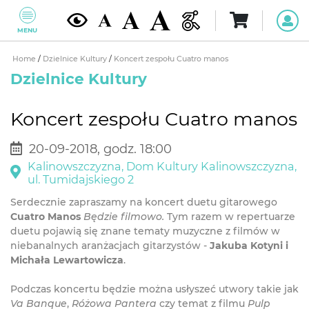
MENU
Home
/
Dzielnice Kultury
/
Koncert zespołu Cuatro manos
Dzielnice Kultury
Koncert zespołu Cuatro manos
20-09-2018, godz. 18:00
Kalinowszczyzna, Dom Kultury Kalinowszczyzna,
ul. Tumidajskiego 2
Serdecznie zapraszamy na koncert duetu gitarowego
Cuatro Manos
Będzie filmowo.
Tym razem w repertuarze
duetu pojawią się znane tematy muzyczne z filmów w
niebanalnych aranżacjach gitarzystów -
Jakuba Kotyni i
Michała Lewartowicza
.
Podczas koncertu będzie można usłyszeć utwory takie jak
Va Banque
,
Różowa Pantera
czy temat z filmu
Pulp