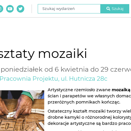
Szukaj wydarzeń
Szukaj
ztaty mozaiki
poniedziałek od 6 kwietnia do 29 czerwc
 Pracownia Projektu, ul. Hutnicza 28c
Artystyczne rzemiosło zwane
mozaiką
ścian i parapetów we własnych domac
przeróżnych pomnikach kończąc.
Ostateczny kształt mozaiki tworzy wi
drobne kamyki o różnorodnej kolorystyce
dekoracje artystyczne są bardzo prac