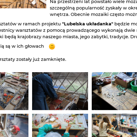
Na przestrzeni lat powstało wiele moza
szczególną popularność zyskały w okres
wnętrza. Obecnie mozaiki często możn
sztatów w ramach projektu
"Lubelska układanka"
będzie moż
estnicy warsztatów z pomocą prowadzącego wykonają dwie 
ki będą krajobrazy naszego miasta, jego zabytki, tradycje. 
ią są w ich głowach
sztaty zostały już zamknięte.