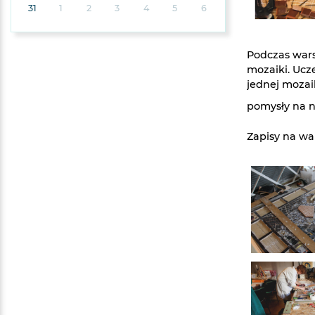
31
1
2
3
4
5
6
Podczas war
mozaiki. Ucz
jednej mozai
pomysły na n
Zapisy na war