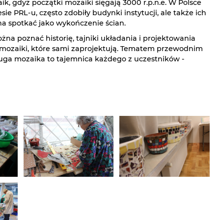
ik, gdyż początki mozaiki sięgają 3000 r.p.n.e. W Polsce
ie PRL-u, często zdobiły budynki instytucji, ale także ich
a spotkać jako wykończenie ścian.
na poznać historię, tajniki układania i projektowania
mozaiki, które sami zaprojektują. Tematem przewodnim
Druga mozaika to tajemnica każdego z uczestników -