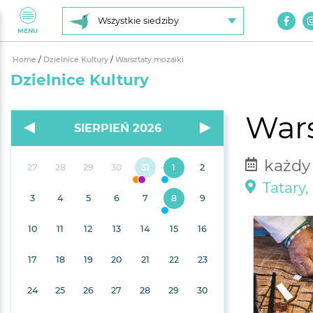
Wszystkie siedziby
MENU
Home
/
Dzielnice Kultury
/
Warsztaty mozaiki
Dzielnice Kultury
Wars
SIERPIEŃ 2026
każdy 
27
28
29
30
31
1
2
Tatary,
3
4
5
6
7
8
9
10
11
12
13
14
15
16
17
18
19
20
21
22
23
24
25
26
27
28
29
30