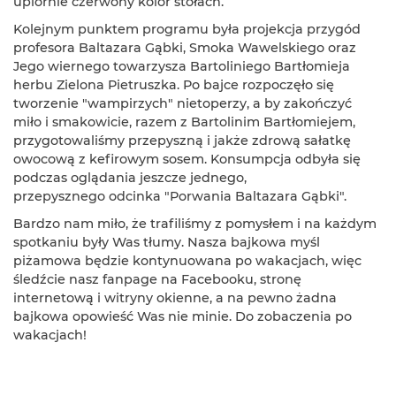
upiornie czerwony kolor stołach.
Kolejnym punktem programu była projekcja przygód
profesora Baltazara Gąbki, Smoka Wawelskiego oraz
Jego wiernego towarzysza Bartoliniego Bartłomieja
herbu Zielona Pietruszka. Po bajce rozpoczęło się
tworzenie "wampirzych" nietoperzy, a by zakończyć
miło i smakowicie, razem z Bartolinim Bartłomiejem,
przygotowaliśmy przepyszną i jakże zdrową sałatkę
owocową z kefirowym sosem. Konsumpcja odbyła się
podczas oglądania jeszcze jednego,
przepysznego odcinka "Porwania Baltazara Gąbki".
Bardzo nam miło, że trafiliśmy z pomysłem i na każdym
spotkaniu były Was tłumy. Nasza bajkowa myśl
piżamowa będzie kontynuowana po wakacjach, więc
śledźcie nasz fanpage na Facebooku, stronę
internetową i witryny okienne, a na pewno żadna
bajkowa opowieść Was nie minie. Do zobaczenia po
wakacjach!