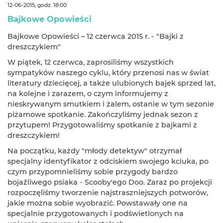
12-06-2015, godz. 18:00
Bajkowe Opowieści
Bajkowe Opowieści – 12 czerwca 2015 r. - "Bajki z
dreszczykiem"
W piątek, 12 czerwca, zaprosiliśmy wszystkich
sympatyków naszego cyklu, który przenosi nas w świat
literatury dziecięcej, a także ulubionych bajek sprzed lat,
na kolejne i zarazem, o czym informujemy z
nieskrywanym smutkiem i żalem, ostanie w tym sezonie
piżamowe spotkanie. Zakończyliśmy jednak sezon z
przytupem! Przygotowaliśmy spotkanie z bajkami z
dreszczykiem!
Na początku, każdy "młody detektyw" otrzymał
specjalny identyfikator z odciskiem swojego kciuka, po
czym przypomnieliśmy sobie przygody bardzo
bojaźliwego psiaka - Scooby'ego Doo. Zaraz po projekcji
rozpoczęliśmy tworzenie najstraszniejszych potworów,
jakie można sobie wyobrazić. Powstawały one na
specjalnie przygotowanych i podświetlonych na