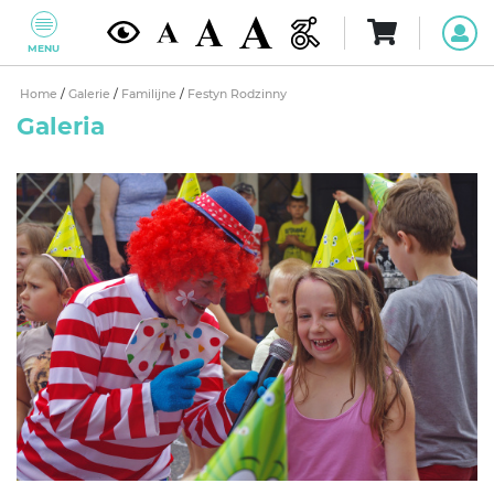
MENU
Home
/
Galerie
/
Familijne
/
Festyn Rodzinny
Galeria