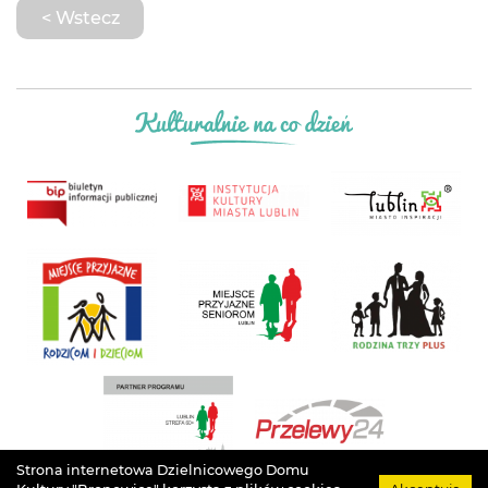
< Wstecz
Strona internetowa Dzielnicowego Domu