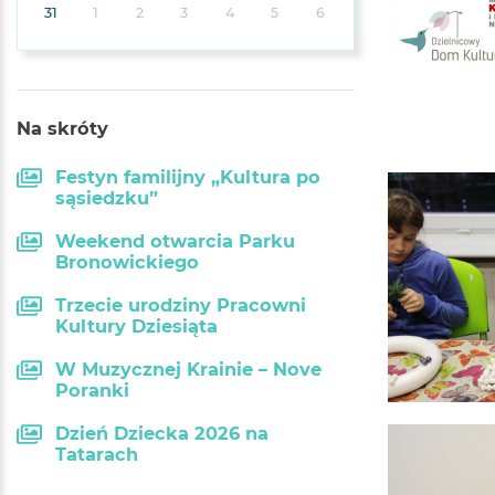
31
1
2
3
4
5
6
Na skróty
Festyn familijny „Kultura po
sąsiedzku”
Weekend otwarcia Parku
Bronowickiego
Trzecie urodziny Pracowni
Kultury Dziesiąta
W Muzycznej Krainie – Nove
Poranki
Dzień Dziecka 2026 na
Tatarach