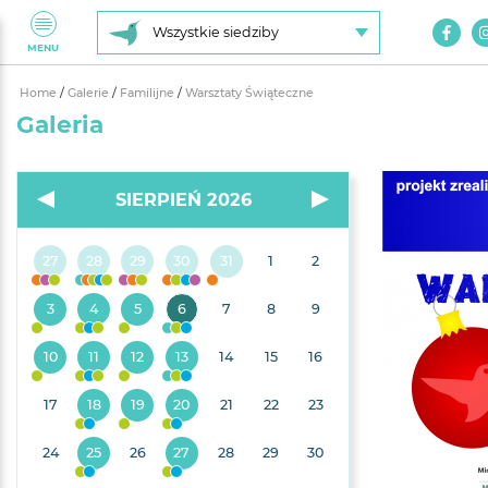
Wszystkie siedziby
MENU
Home
/
Galerie
/
Familijne
/
Warsztaty Świąteczne
Galeria
SIERPIEŃ 2026
27
28
29
30
31
1
2
3
4
5
6
7
8
9
10
11
12
13
14
15
16
17
18
19
20
21
22
23
24
25
26
27
28
29
30