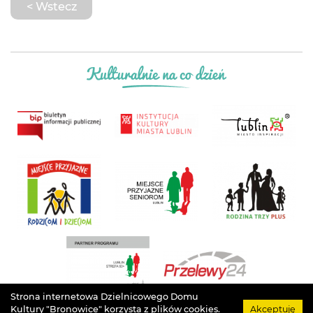
< Wstecz
Strona internetowa Dzielnicowego Domu
Kultury "Bronowice" korzysta z plików cookies.
Akceptuję