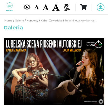
MENU
Home
/
Galerie
/
Koncerty
/
Kaher Zawadzka i Julia Milewska – koncert
Galeria