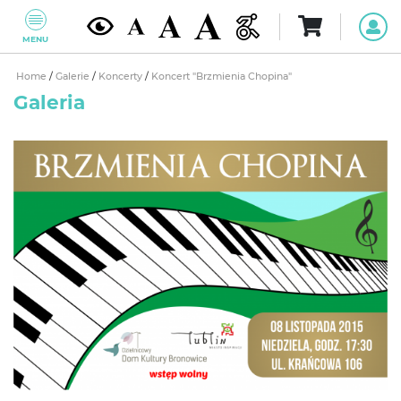
MENU
Home
/
Galerie
/
Koncerty
/
Koncert "Brzmienia Chopina"
Galeria