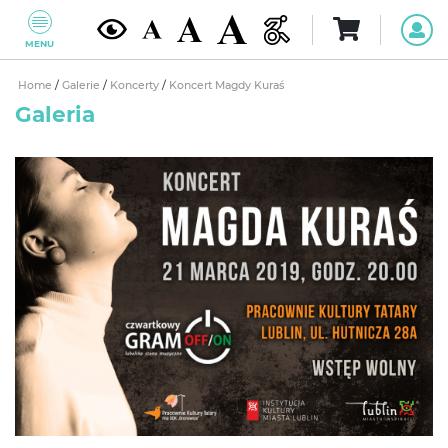
MENU
Home
/
Galerie
/
Koncerty
/
Koncert Magdy Kuraś
Galeria