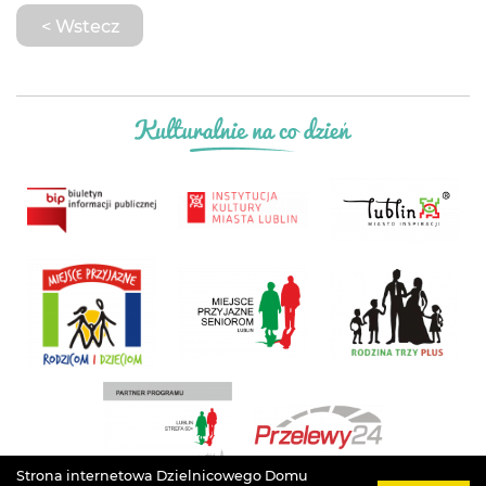
< Wstecz
Strona internetowa Dzielnicowego Domu