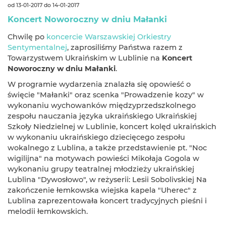
od 13-01-2017 do 14-01-2017
Koncert Noworoczny w dniu Małanki
Chwilę po
koncercie Warszawskiej Orkiestry
Sentymentalnej
, zaprosiliśmy Państwa razem z
Towarzystwem Ukraińskim w Lublinie na
Koncert
Noworoczny w dniu Małanki
.
W programie wydarzenia znalazła się opowieść o
święcie "Małanki" oraz scenka "Prowadzenie kozy" w
wykonaniu wychowanków międzyprzedszkolnego
zespołu nauczania języka ukraińskiego Ukraińskiej
Szkoły Niedzielnej w Lublinie, koncert kolęd ukraińskich
w wykonaniu ukraińskiego dziecięcego zespołu
wokalnego z Lublina, a także przedstawienie pt. "Noc
wigilijna" na motywach powieści Mikołaja Gogola w
wykonaniu grupy teatralnej młodzieży ukraińskiej
Lublina "Dywosłowo", w reżyserii: Lesii Sobolivskiej Na
zakończenie łemkowska wiejska kapela "Uherec" z
Lublina zaprezentowała koncert tradycyjnych pieśni i
melodii łemkowskich.