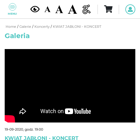
MENU
Home
/
Galerie
/
Koncerty
/
KWIAT JABŁONI - KONCERT
Galeria
19-09-2020, godz. 19:00
KWIAT JABŁONI - KONCERT