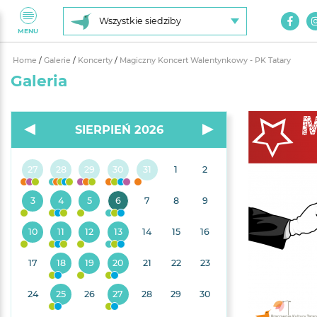
Wszystkie siedziby
MENU
Home
/
Galerie
/
Koncerty
/
Magiczny Koncert Walentynkowy - PK Tatary
Galeria
SIERPIEŃ 2026
27
28
29
30
31
1
2
3
4
5
6
7
8
9
10
11
12
13
14
15
16
17
18
19
20
21
22
23
24
25
26
27
28
29
30