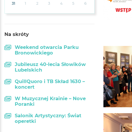
31
1
2
3
4
5
6
Na skróty
Weekend otwarcia Parku
Bronowickiego
Jubileusz 40-lecia Słowików
Lubelskich
QuillQuoro i TB Skład 1630 –
koncert
W Muzycznej Krainie – Nove
Poranki
Salonik Artystyczny: Świat
operetki