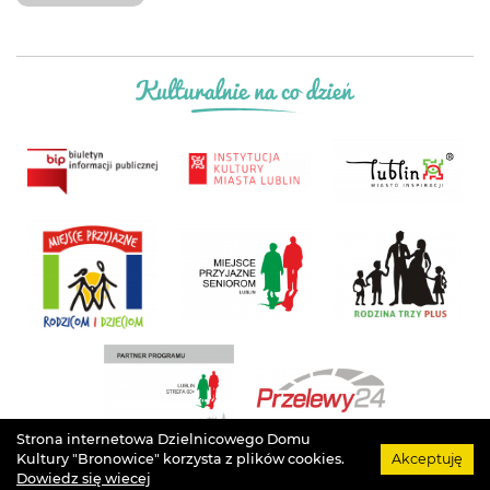
Strona internetowa Dzielnicowego Domu
Kultury "Bronowice" korzysta z plików cookies.
Akceptuję
Projekt
Łukasz Drozd
. Grafika
Agata Szargot
. Implementacja
Arteneo
. Prawa
Dowiedz się wiecej
autorskie
Dzielnicowy Dom Kultury "Bronowice"
. © Wszystkie prawa zastrzeżone.