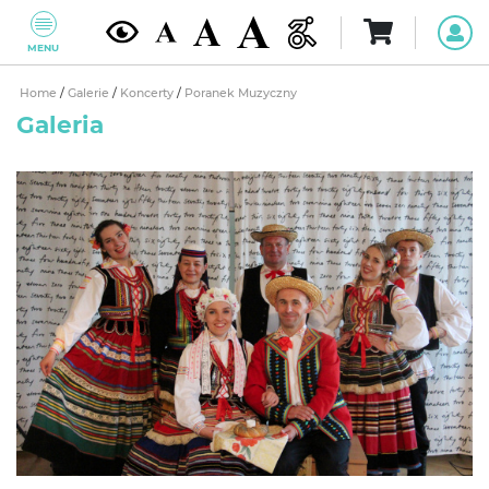
MENU
Home
/
Galerie
/
Koncerty
/
Poranek Muzyczny
Galeria