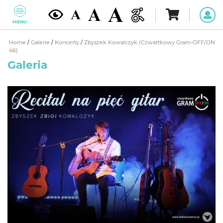
MENU
Home
/
Galerie
/
Koncerty
/
Zbyszek Kowalczyk (Czwartkowy Gram-OFF/ON
46)
Galeria