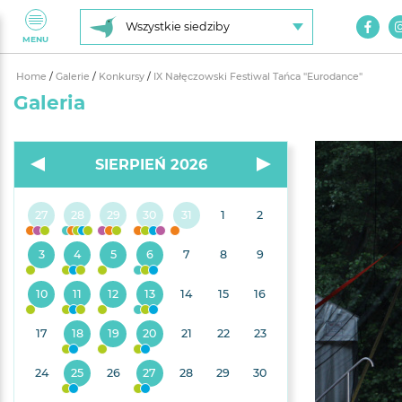
Wszystkie siedziby
MENU
Home
/
Galerie
/
Konkursy
/
IX Nałęczowski Festiwal Tańca "Eurodance"
Galeria
SIERPIEŃ 2026
27
28
29
30
31
1
2
3
4
5
6
7
8
9
10
11
12
13
14
15
16
17
18
19
20
21
22
23
24
25
26
27
28
29
30