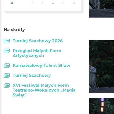
31
1
2
3
4
5
6
Na skróty
Turniej Szachowy 2026
Przegląd Małych Form
Artystycznych
Karnawałowy Talent Show
Turniej Szachowy
XVI Festiwal Małych Form
Teatralno-Wokalnych „Magia
Świąt”