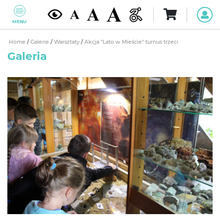
MENU
Home
/
Galerie
/
Warsztaty
/
Akcja "Lato w Mieście" turnus trzeci
Galeria