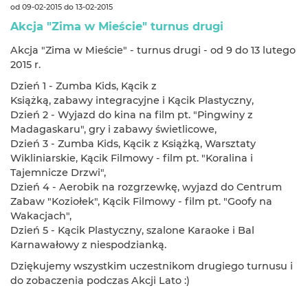
od 09-02-2015 do 13-02-2015
Akcja "Zima w Mieście" turnus drugi
Akcja "Zima w Mieście" - turnus drugi - od 9 do 13 lutego
2015 r.
Dzień 1 - Zumba Kids, Kącik z
Książką, zabawy integracyjne i Kącik Plastyczny,
​Dzień 2 - Wyjazd do kina na film pt. "Pingwiny z
Madagaskaru", gry i zabawy świetlicowe,
Dzień 3 - Zumba Kids, Kącik z Książką, Warsztaty
Wikliniarskie, Kącik Filmowy - film pt. "Koralina i
Tajemnicze Drzwi",
Dzień 4 - Aerobik na rozgrzewkę, w
yjazd do Centrum
Zabaw "Koziołek", Kącik Filmowy - film pt. "Goofy na
Wakacjach",
Dzień 5 - Kącik Plastyczny, szalone Karaoke i Bal
Karnawałowy z niespodzianką.
Dziękujemy wszystkim uczestnikom drugiego turnusu i
do zobaczenia podczas Akcji Lato :)