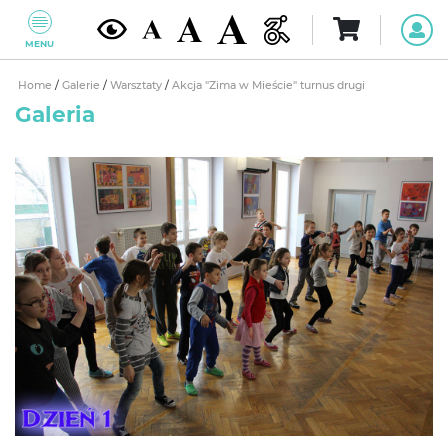
MENU
Home
/
Galerie
/
Warsztaty
/
Akcja "Zima w Mieście" turnus drugi
Galeria