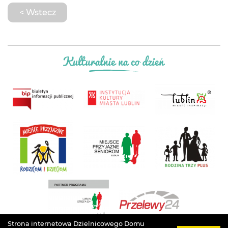
< Wstecz
Strona internetowa Dzielnicowego Domu