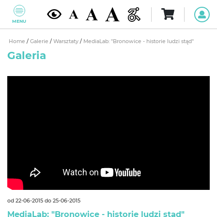
MENU
Home
/
Galerie
/
Warsztaty
/
MediaLab: "Bronowice - historie ludzi stąd"
Galeria
od 22-06-2015 do 25-06-2015
MediaLab: "Bronowice - historie ludzi stąd"