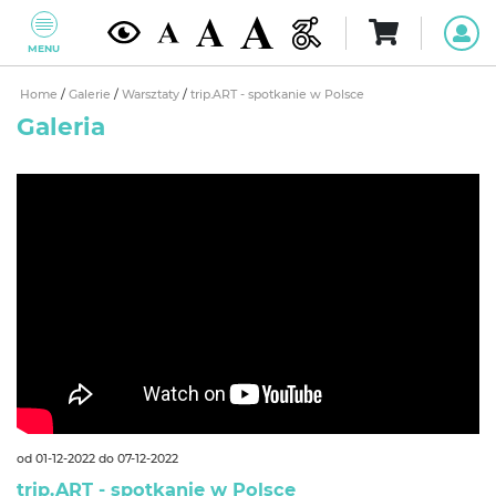
MENU
Home
/
Galerie
/
Warsztaty
/
trip.ART - spotkanie w Polsce
Galeria
od 01-12-2022 do 07-12-2022
trip.ART - spotkanie w Polsce