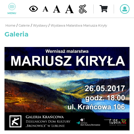
MENU
Home
/
Galerie
/
Wystawy
/
Wystawa Malarstwa Mariusza Kiryły
Galeria