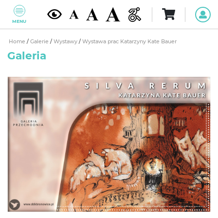
MENU
Home
/
Galerie
/
Wystawy
/
Wystawa prac Katarzyny Kate Bauer
Galeria