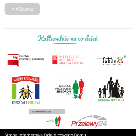
< Wstecz
Strona internetowa Dzielnicowego Domu