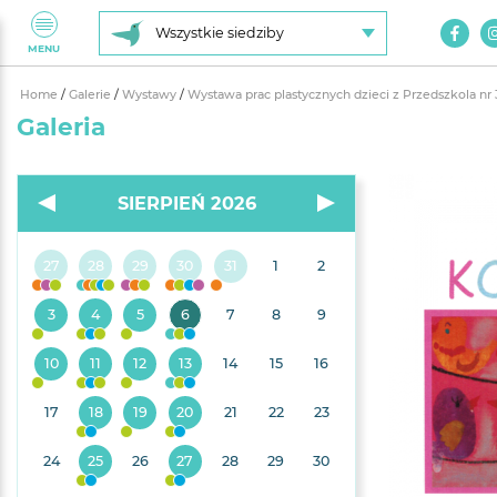
Wszystkie siedziby
MENU
Home
/
Galerie
/
Wystawy
/
Wystawa prac plastycznych dzieci z Przedszkola nr 
Galeria
SIERPIEŃ 2026
27
28
29
30
31
1
2
3
4
5
6
7
8
9
10
11
12
13
14
15
16
17
18
19
20
21
22
23
24
25
26
27
28
29
30