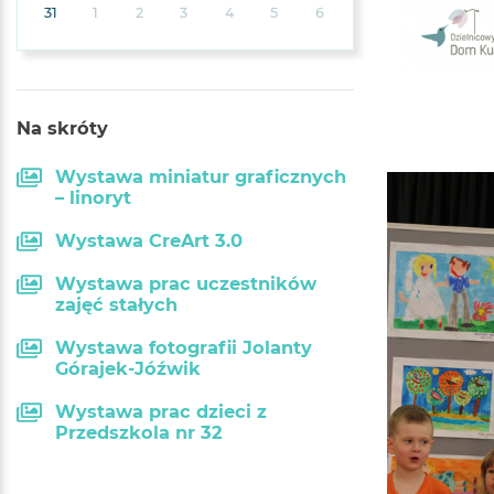
31
1
2
3
4
5
6
Na skróty
Wystawa miniatur graficznych
– linoryt
Wystawa CreArt 3.0
Wystawa prac uczestników
zajęć stałych
Wystawa fotografii Jolanty
Górajek-Jóźwik
Wystawa prac dzieci z
Przedszkola nr 32