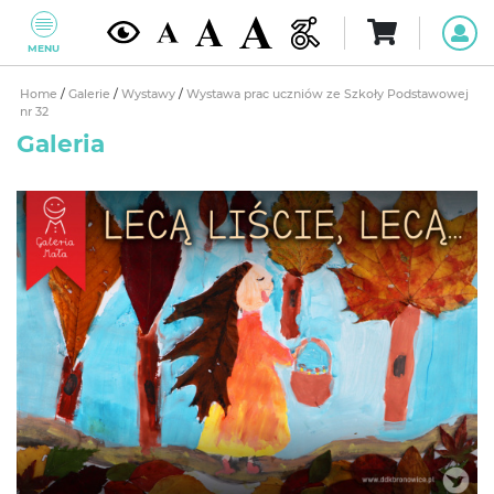
MENU
Home
/
Galerie
/
Wystawy
/
Wystawa prac uczniów ze Szkoły Podstawowej
nr 32
Galeria