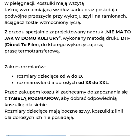
w pielęgnacji. Koszulki mają wszytą
taśmę wzmacniającą wzdłuż karku oraz posiadają
podwójne przeszycia przy wykroju szyi i na ramionach.
Ściągacz został wzmocniony lycrą.
Z przodu specjalnie zaprojektowany nadruk „
NIE MA TO
JAK W DOMU KULTURY
”, wykonany metodą druku
DTF
(
Direct To Film
), do którego wykorzystuje się
prasę termotransferową.
Zakres rozmiarów:
rozmiary dziecięce
od A do D
,
rozmiarówka dla dorosłych
od XS do XXL
.
Przed zakupem koszulki zachęcamy do zapoznania się
z
TABELĄ ROZMIARÓW
, aby dobrać odpowiednią
koszulkę dla siebie.
Rozmiary dziecięce mają boczne szwy, koszulki z linii
dla dorosłych ich nie posiadają.