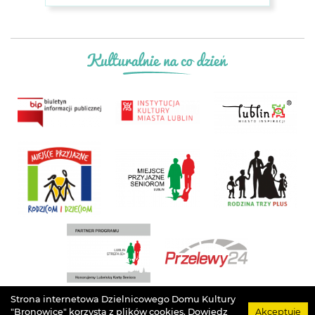
Strona internetowa Dzielnicowego Domu Kultury
Projekt
Łukasz Drozd
. Grafika
Agata Szargot
. Implementacja
Arteneo
. Prawa
"Bronowice" korzysta z plików cookies.
Dowiedz
Akceptuję