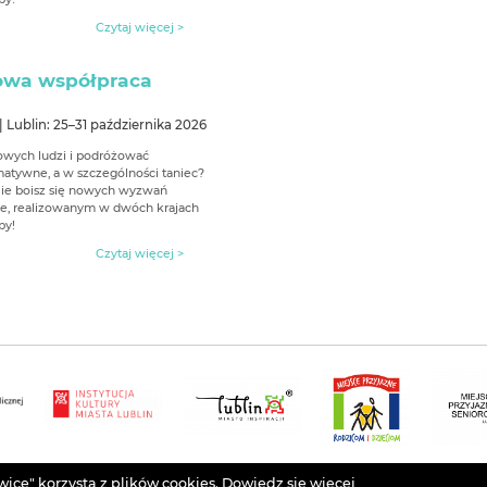
Czytaj więcej >
dowa współpraca
 Lublin: 25–31 października 2026
nowych ludzi i podróżować
matywne, a w szczególności taniec?
ie boisz się nowych wyzwań
cie, realizowanym w dwóch krajach
py!
Czytaj więcej >
ce" korzysta z plików cookies.
Dowiedz się wiecej
Projekt
Łukasz Drozd
. Grafika
Agata Szargot
. Implementacja
Arteneo
. P