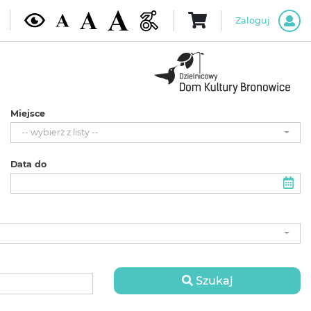
Zaloguj
Miejsce
-- wybierz z listy --
Data do
Szukaj