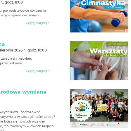
 r., godz. 8:00
jmujące podstawowe ćwiczenia
oszące sprawność mięśni.
Czytaj więcej >
ha
 sierpnia 2026 r., godz. 10:00
zajęcia animacyjne,
oprzez zabawę.
Czytaj więcej >
ynarodowa wymiana
nowych ludzi i podróżować
matywne, a w szczególności taniec?
ie boisz się nowych wyzwań
cie, realizowanym w dwóch krajach
py!