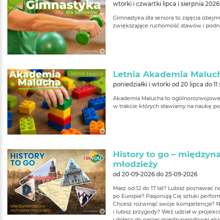
wtorki i czwartki lipca i sierpnia 2026
Gimnastyka dla seniora to zajęcia obe
zwiększające ruchomość stawów i podn
Letnia Akademia Maluc
poniedziałki i wtorki od 20 lipca do 11
Akademia Malucha to ogólnorozwojowe 
w trakcie których stawiamy na naukę p
History to go – międz
młodzieży
od 20-09-2026 do 25-09-2026
Masz od 12 do 17 lat? Lubisz poznawać 
po Europie? Pasjonują Cię sztuki perfor
Chcesz rozwinąć swoje kompetencje? N
i lubisz przygody? Weź udział w projek
i dołącz do naszej międzynarodowej eki