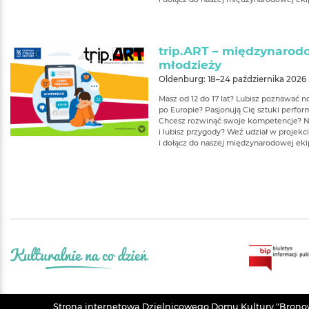
trip.ART – międzynaro
młodzieży
Oldenburg: 18–24 października 2026 |
Masz od 12 do 17 lat? Lubisz poznawać 
po Europie? Pasjonują Cię sztuki perfor
Chcesz rozwinąć swoje kompetencje? N
i lubisz przygody? Weź udział w projek
i dołącz do naszej międzynarodowej eki
Strona internetowa Dzielnicowego Domu Kultury "Bronowi