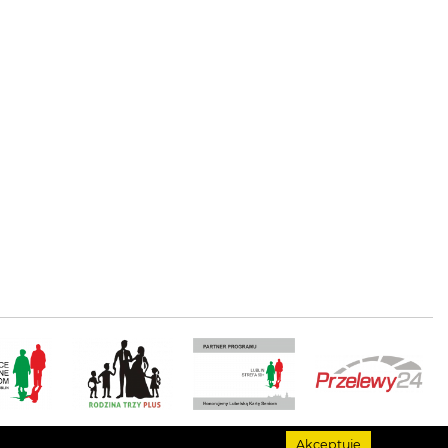
Akceptuję
rawa autorskie
Dzielnicowy Dom Kultury "Bronowice"
. © Wszystkie prawa zastrzeżone.