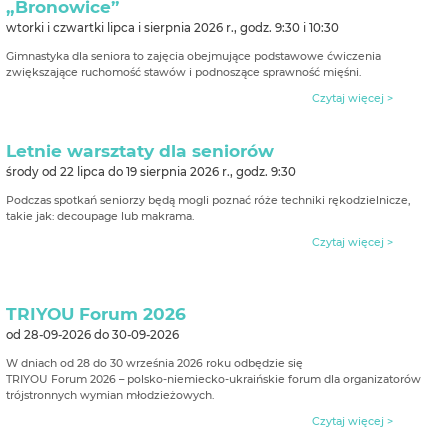
„Bronowice”
wtorki i czwartki lipca i sierpnia 2026 r., godz. 9:30 i 10:30
Gimnastyka dla seniora to zajęcia obejmujące podstawowe ćwiczenia
zwiększające ruchomość stawów i podnoszące sprawność mięśni.
Czytaj więcej >
Letnie warsztaty dla seniorów
środy od 22 lipca do 19 sierpnia 2026 r., godz. 9:30
Podczas spotkań seniorzy będą mogli poznać róże techniki rękodzielnicze,
takie jak: decoupage lub makrama.
Czytaj więcej >
TRIYOU Forum 2026
od 28-09-2026 do 30-09-2026
W dniach od 28 do 30 września 2026 roku odbędzie się
TRIYOU Forum 2026 – polsko-niemiecko-ukraińskie forum dla organizatorów
trójstronnych wymian młodzieżowych.
Czytaj więcej >