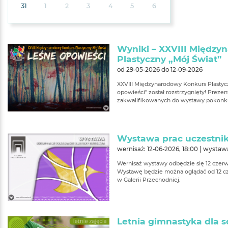
31
1
2
3
4
5
6
Wyniki – XXVIII Między
Plastyczny „Mój Świat”
od 29-05-2026 do 12-09-2026
XXVIII Międzynarodowy Konkurs Plastycz
opowieści” został rozstrzygnięty! Prezen
zakwalifikowanych do wystawy pokonk
Wystawa prac uczestnik
wernisaż: 12-06-2026, 18:00 | wystaw
Wernisaż wystawy odbędzie się 12 czerwc
Wystawę będzie można oglądać od 12 cz
w Galerii Przechodniej.
Letnia gimnastyka dla 