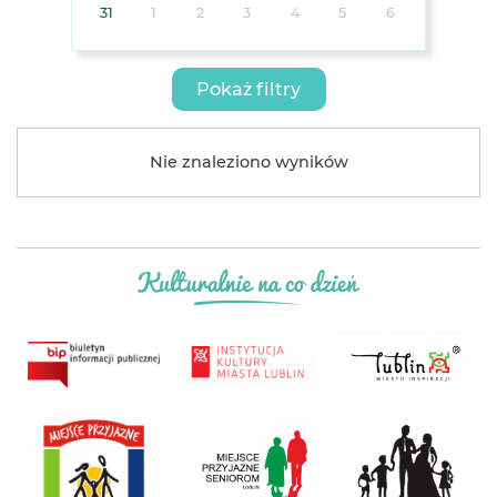
31
1
2
3
4
5
6
Pokaż filtry
Nie znaleziono wyników