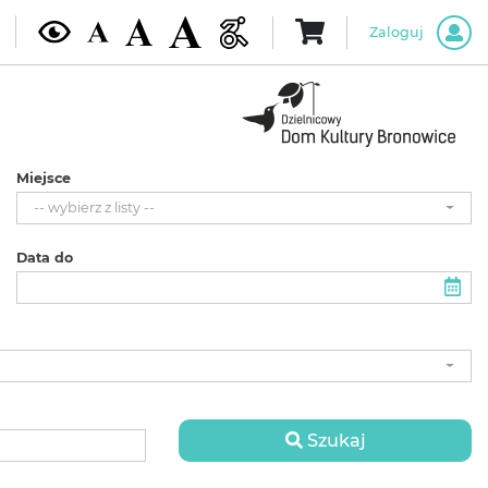
Zaloguj
Miejsce
-- wybierz z listy --
Data do
Szukaj