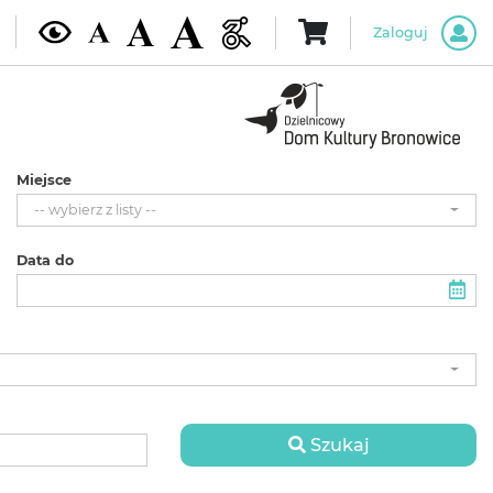
Zaloguj
Miejsce
-- wybierz z listy --
Data do
Szukaj