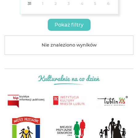
31
1
2
3
4
5
6
Pokaż filtry
Nie znaleziono wyników