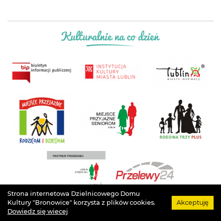
Strona internetowa Dzielnicowego Domu
Kultury "Bronowice" korzysta z plików cookies.
Akceptuję
Projekt
Łukasz Drozd
. Grafika
Agata Szargot
. Implementacja
Arteneo
. Prawa
Dowiedz się wiecej
autorskie
Dzielnicowy Dom Kultury "Bronowice"
. © Wszystkie prawa zastrzeżone.