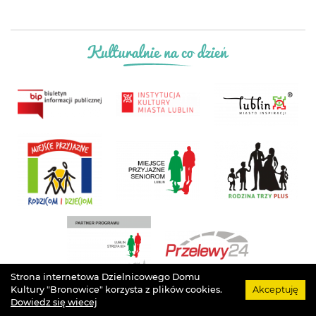
Strona internetowa Dzielnicowego Domu
Kultury "Bronowice" korzysta z plików cookies.
Akceptuję
Projekt
Łukasz Drozd
. Grafika
Agata Szargot
. Implementacja
Arteneo
. Prawa
Dowiedz się wiecej
autorskie
Dzielnicowy Dom Kultury "Bronowice"
. © Wszystkie prawa zastrzeżone.