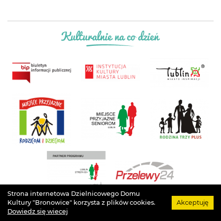
Strona internetowa Dzielnicowego Domu
Kultury "Bronowice" korzysta z plików cookies.
Akceptuję
Projekt
Łukasz Drozd
. Grafika
Agata Szargot
. Implementacja
Arteneo
. Prawa
Dowiedz się wiecej
autorskie
Dzielnicowy Dom Kultury "Bronowice"
. © Wszystkie prawa zastrzeżone.