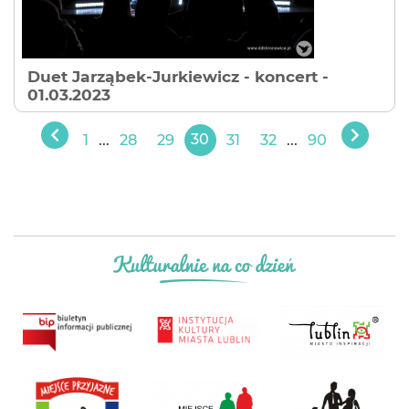
Duet Jarząbek-Jurkiewicz - koncert
-
01.03.2023
1
...
28
29
30
31
32
...
90
Poprzedni
Następ