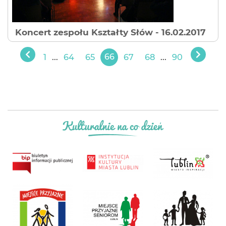
Koncert zespołu Kształty Słów
- 16.02.2017
1
...
64
65
66
67
68
...
90
Poprzedni
Nastę