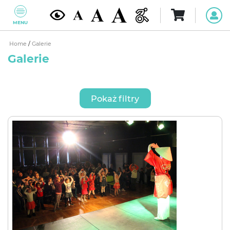
MENU
Home
/
Galerie
Galerie
Pokaż filtry