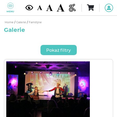
MENU
Home
/
Galerie
/
Familijne
Galerie
Pokaż filtry