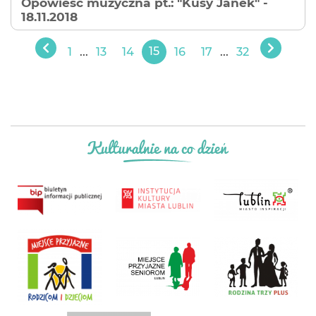
Opowieść muzyczna pt.: "Kusy Janek"
-
18.11.2018
1
...
13
14
15
16
17
...
32
Poprzedni
Następ