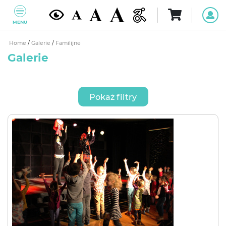
MENU
Home
/
Galerie
/
Familijne
Galerie
Pokaż filtry