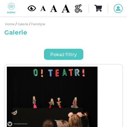
MENU
Home
/
Galerie
/
Familijne
Galerie
Pokaż filtry