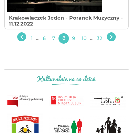
Krakowiaczek Jeden - Poranek Muzyczny
-
11.12.2022
1
...
6
7
8
9
10
...
32
Poprzedni
Następn