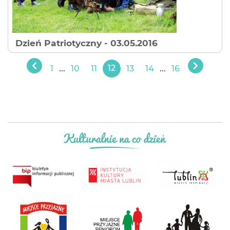
Dzień Patriotyczny
- 03.05.2016
1
...
10
11
12
13
14
...
16
Poprzedni
Następ