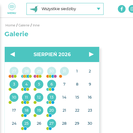
Wszystkie siedziby
MENU
Home
/
Galerie
/
Inne
Galerie
SIERPIEŃ 2026
27
28
29
30
31
1
2
3
4
5
6
7
8
9
10
11
12
13
14
15
16
17
18
19
20
21
22
23
24
25
26
27
28
29
30