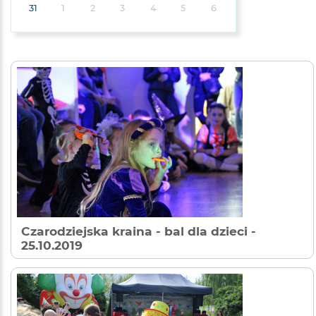
31
1
2
3
4
5
6
Czarodziejska kraina - bal dla dzieci
-
25.10.2019