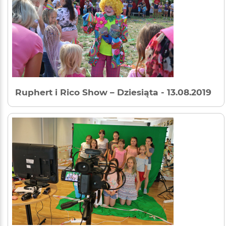
Ruphert i Rico Show – Dziesiąta
- 13.08.2019