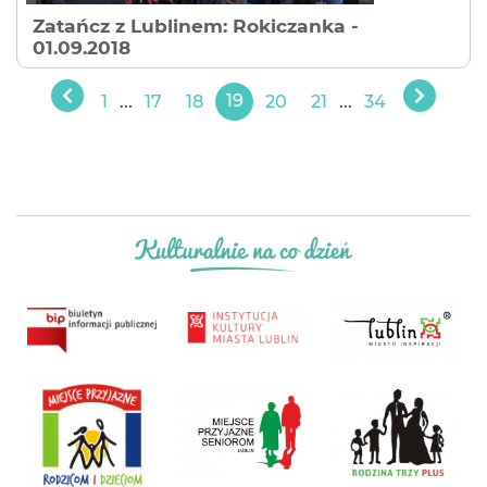
Zatańcz z Lublinem: Rokiczanka
-
01.09.2018
1
...
17
18
19
20
21
...
34
Poprzedni
Następ