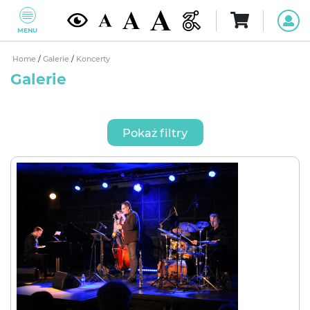
MENU
Home
/
Galerie
/
Koncerty
Galerie
Pokaż filtry